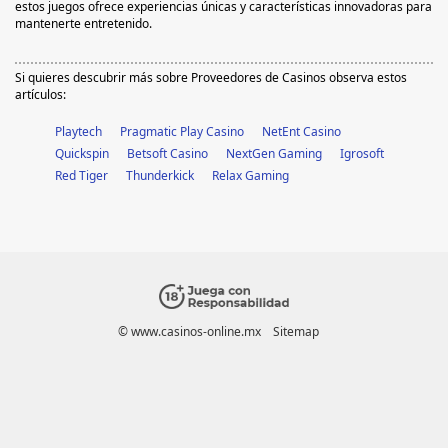
estos juegos ofrece experiencias únicas y características innovadoras para
mantenerte entretenido.
Si quieres descubrir más sobre Proveedores de Casinos observa estos
artículos:
Playtech
Pragmatic Play Casino
NetEnt Casino
Quickspin
Betsoft Casino
NextGen Gaming
Igrosoft
Red Tiger
Thunderkick
Relax Gaming
© www.casinos-online.mx
Sitemap