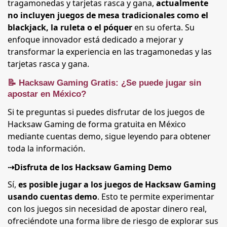
tragamonedas y tarjetas rasca y gana,
actualmente
no incluyen juegos de mesa tradicionales como el
blackjack, la ruleta o el póquer
en su oferta. Su
enfoque innovador está dedicado a mejorar y
transformar la experiencia en las tragamonedas y las
tarjetas rasca y gana.
📝 Hacksaw Gaming Gratis: ¿Se puede jugar sin
apostar en México?
Si te preguntas si puedes disfrutar de los juegos de
Hacksaw Gaming de forma gratuita en México
mediante cuentas demo, sigue leyendo para obtener
toda la información.
⇢Disfruta de los Hacksaw Gaming Demo
Sí,
es posible jugar a los juegos de Hacksaw Gaming
usando cuentas demo
. Esto te permite experimentar
con los juegos sin necesidad de apostar dinero real,
ofreciéndote una forma libre de riesgo de explorar sus