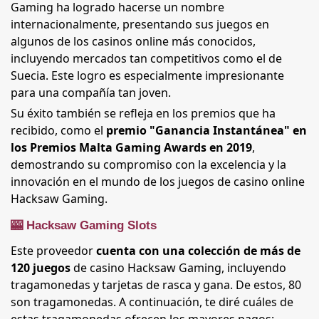
Gaming ha logrado hacerse un nombre
internacionalmente, presentando sus juegos en
algunos de los casinos online más conocidos,
incluyendo mercados tan competitivos como el de
Suecia. Este logro es especialmente impresionante
para una compañía tan joven.
Su éxito también se refleja en los premios que ha
recibido, como el
premio "Ganancia Instantánea" en
los Premios Malta Gaming Awards en 2019
,
demostrando su compromiso con la excelencia y la
innovación en el mundo de los juegos de casino online
Hacksaw Gaming.
🎰 Hacksaw Gaming Slots
Este proveedor
cuenta con una colección de más de
120 juegos
de casino Hacksaw Gaming, incluyendo
tragamonedas y tarjetas de rasca y gana. De estos, 80
son tragamonedas. A continuación, te diré cuáles de