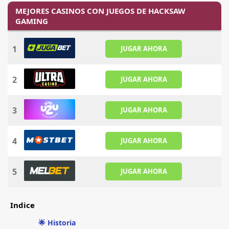
MEJORES CASINOS CON JUEGOS DE HACKSAW
GAMING
1
JUGAR AHORA
2
JUGAR AHORA
3
JUGAR AHORA
4
JUGAR AHORA
5
JUGAR AHORA
Indice
🌟 Historia