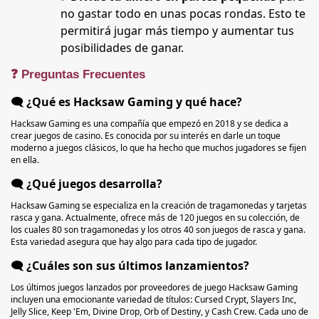
no gastar todo en unas pocas rondas. Esto te
permitirá jugar más tiempo y aumentar tus
posibilidades de ganar.
❓ Preguntas Frecuentes
🗨️ ¿Qué es Hacksaw Gaming y qué hace?
Hacksaw Gaming es una compañía que empezó en 2018 y se dedica a
crear juegos de casino. Es conocida por su interés en darle un toque
moderno a juegos clásicos, lo que ha hecho que muchos jugadores se fijen
en ella.
🗨️ ¿Qué juegos desarrolla?
Hacksaw Gaming se especializa en la creación de tragamonedas y tarjetas
rasca y gana. Actualmente, ofrece más de 120 juegos en su colección, de
los cuales 80 son tragamonedas y los otros 40 son juegos de rasca y gana.
Esta variedad asegura que hay algo para cada tipo de jugador.
🗨️ ¿Cuáles son sus últimos lanzamientos?
Los últimos juegos lanzados por proveedores de juego Hacksaw Gaming
incluyen una emocionante variedad de títulos: Cursed Crypt, Slayers Inc,
Jelly Slice, Keep 'Em, Divine Drop, Orb of Destiny, y Cash Crew. Cada uno de