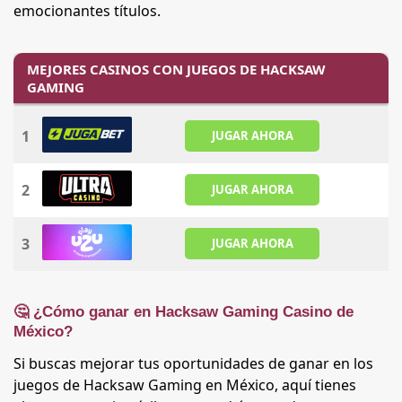
emocionantes títulos.
MEJORES CASINOS CON JUEGOS DE HACKSAW
GAMING
1
JUGAR AHORA
2
JUGAR AHORA
3
JUGAR AHORA
🤔 ¿Cómo ganar en Hacksaw Gaming Casino de
México?
Si buscas mejorar tus oportunidades de ganar en los
juegos de Hacksaw Gaming en México, aquí tienes