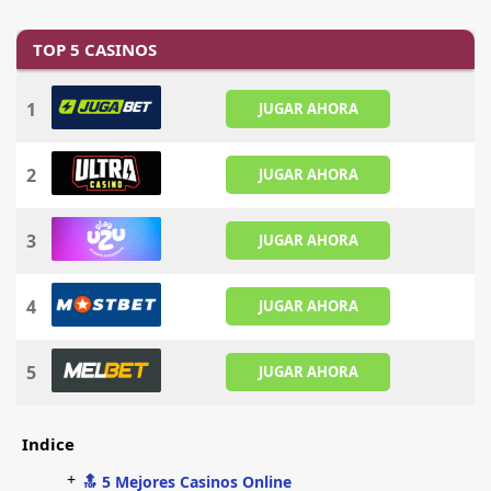
TOP 5 CASINOS
1
JUGAR AHORA
2
JUGAR AHORA
3
JUGAR AHORA
4
JUGAR AHORA
5
JUGAR AHORA
Indice
+
🔝 5 Mejores Casinos Online