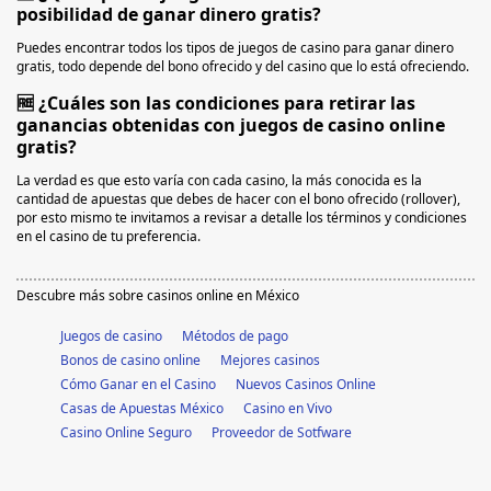
posibilidad de ganar dinero gratis?
Puedes encontrar todos los tipos de juegos de casino para ganar dinero
gratis, todo depende del bono ofrecido y del casino que lo está ofreciendo.
🆓 ¿Cuáles son las condiciones para retirar las
ganancias obtenidas con juegos de casino online
gratis?
La verdad es que esto varía con cada casino, la más conocida es la
cantidad de apuestas que debes de hacer con el bono ofrecido (rollover),
por esto mismo te invitamos a revisar a detalle los términos y condiciones
en el casino de tu preferencia.
Descubre más sobre casinos online en México
Juegos de casino
Métodos de pago
Bonos de casino online
Mejores casinos
Cómo Ganar en el Casino
Nuevos Casinos Online
Casas de Apuestas México
Casino en Vivo
Casino Online Seguro
Proveedor de Sotfware