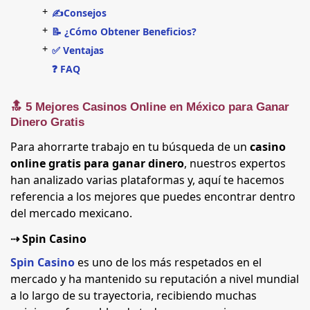
+
✍Consejos
+
📝 ¿Cómo Obtener Beneficios?
+
✅ Ventajas
❓ FAQ
🔝 5 Mejores Casinos Online en México para Ganar
Dinero Gratis
Para ahorrarte trabajo en tu búsqueda de un
casino
online gratis para ganar dinero
, nuestros expertos
han analizado varias plataformas y, aquí te hacemos
referencia a los mejores que puedes encontrar dentro
del mercado mexicano.
⇢ Spin Casino
Spin Casino
es uno de los más respetados en el
mercado y ha mantenido su reputación a nivel mundial
a lo largo de su trayectoria, recibiendo muchas