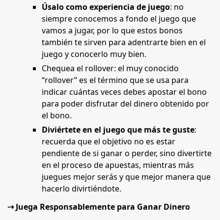
Úsalo como experiencia de juego
: no
siempre conocemos a fondo el juego que
vamos a jugar, por lo que estos bonos
también te sirven para adentrarte bien en el
juego y conocerlo muy bien.
Chequea el rollover: el muy conocido
“rollover” es el término que se usa para
indicar cuántas veces debes apostar el bono
para poder disfrutar del dinero obtenido por
el bono.
Diviértete en el juego que más te guste
:
recuerda que el objetivo no es estar
pendiente de si ganar o perder, sino divertirte
en el proceso de apuestas, mientras más
juegues mejor serás y que mejor manera que
hacerlo divirtiéndote.
⇢ Juega Responsablemente para Ganar Dinero