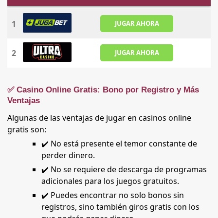
1
JUGAR AHORA
2
JUGAR AHORA
✅ Casino Online Gratis: Bono por Registro y Más
Ventajas
Algunas de las ventajas de jugar en casinos online
gratis son:
✔️ No está presente el temor constante de
perder dinero.
✔️ No se requiere de descarga de programas
adicionales para los juegos gratuitos.
✔️ Puedes encontrar no solo bonos sin
registros, sino también giros gratis con los