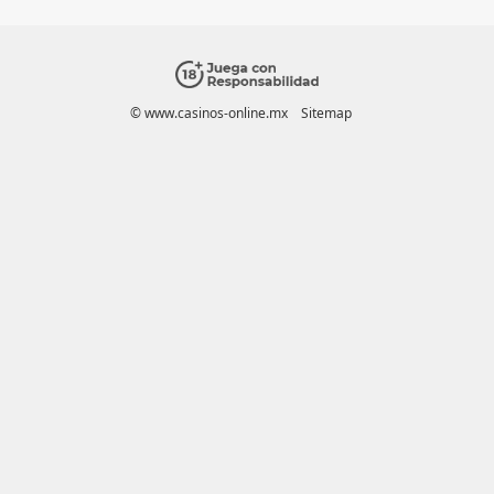
© www.casinos-online.mx
Sitemap