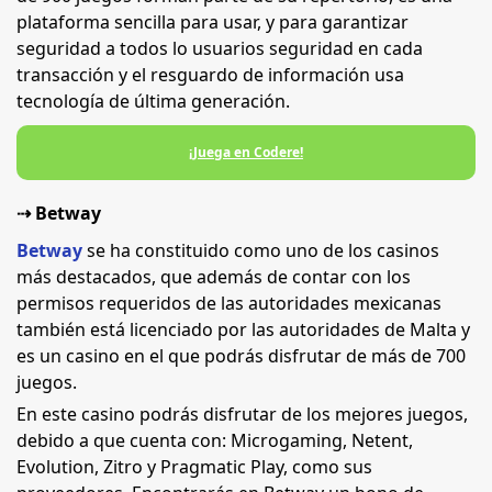
plataforma sencilla para usar, y para garantizar
seguridad a todos lo usuarios seguridad en cada
transacción y el resguardo de información usa
tecnología de última generación.
¡Juega en Codere!
⇢ Betway
Betway
se ha constituido como uno de los casinos
más destacados, que además de contar con los
permisos requeridos de las autoridades mexicanas
también está licenciado por las autoridades de Malta y
es un casino en el que podrás disfrutar de más de 700
juegos.
En este casino podrás disfrutar de los mejores juegos,
debido a que cuenta con: Microgaming, Netent,
Evolution, Zitro y Pragmatic Play, como sus